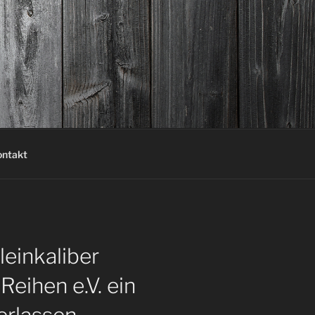
ontakt
einkaliber
eihen e.V. ein