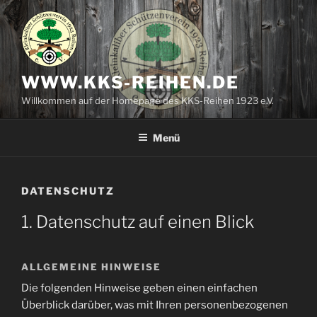
Zum
Inhalt
springen
WWW.KKS-REIHEN.DE
Willkommen auf der Homepage des KKS-Reihen 1923 e.V.
Menü
DATENSCHUTZ
1. Datenschutz auf einen Blick
ALLGEMEINE HINWEISE
Die folgenden Hinweise geben einen einfachen
Überblick darüber, was mit Ihren personenbezogenen