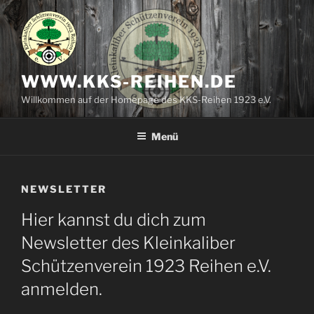
Zum
Inhalt
springen
WWW.KKS-REIHEN.DE
Willkommen auf der Homepage des KKS-Reihen 1923 e.V.
Menü
NEWSLETTER
Hier kannst du dich zum
Newsletter des Kleinkaliber
Schützenverein 1923 Reihen e.V.
anmelden.